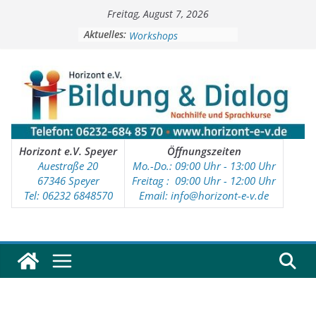
Zum
Freitag, August 7, 2026
Inhalt
Soziale Aktivitäten
springen
Aktuelles:
Workshops
Kinder- und Jugendtreff
Deutschkurse
Vorschulprojekt
Horizont e.V. Speyer
Öffnungszeiten
Auestraße 20
Mo.-Do.: 09:00 Uhr - 13:00 Uhr
67346 Speyer
Freitag : 09
:00 Uhr - 12:00 Uhr
Tel: 06232 6848570
Email: info@horizont-e-v.de