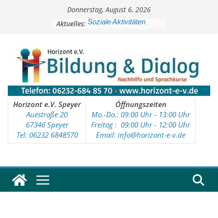
Zum
Donnerstag, August 6, 2026
Inhalt
springen
Aktuelles:
Soziale Aktivitäten
Workshops
Kinder- und Jugendtreff
Deutschkurse
Vorschulprojekt
Horizont e.V. Speyer
Öffnungszeiten
Auestraße 20
Mo.-Do.: 09:00 Uhr - 13:00 Uhr
67346 Speyer
Freitag : 09
:00 Uhr - 12:00 Uhr
Tel: 06232 6848570
Email: info@horizont-e-v.de