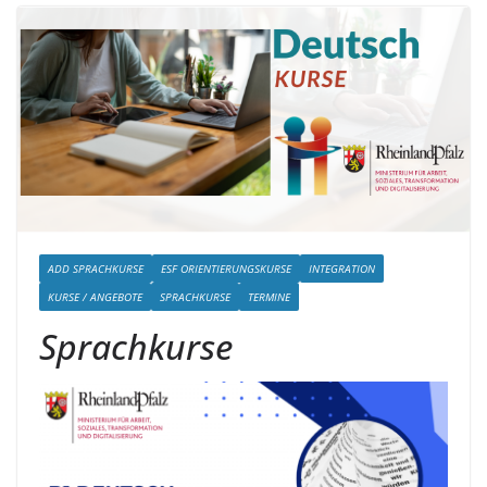
ADD SPRACHKURSE
ESF ORIENTIERUNGSKURSE
INTEGRATION
KURSE / ANGEBOTE
SPRACHKURSE
TERMINE
Sprachkurse