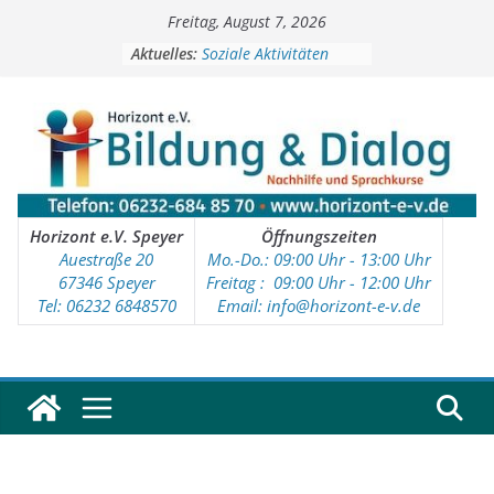
Zum
Freitag, August 7, 2026
Inhalt
springen
Aktuelles:
Soziale Aktivitäten
Workshops
Kinder- und Jugendtreff
Deutschkurse
Vorschulprojekt
Horizont e.V. Speyer
Öffnungszeiten
Auestraße 20
Mo.-Do.: 09:00 Uhr - 13:00 Uhr
67346 Speyer
Freitag : 09
:00 Uhr - 12:00 Uhr
Tel: 06232 6848570
Email: info@horizont-e-v.de