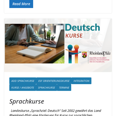
Read More
ADD SPRACHKURSE
ESF ORIENTIERUNGSKURSE
INTEGRATION
KURSE / ANGEBOTE
SPRACHKURSE
TERMINE
Sprachkurse
Landeskurse „Sprachziel: Deutsch“ Seit 2002 gewährt das Land
Rheinland-Pfalz eine Förderung für Kurse zur sprachlichen,