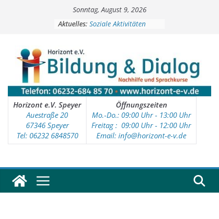
Zum
Sonntag, August 9, 2026
Inhalt
springen
Aktuelles:
Soziale Aktivitäten
Workshops
Kinder- und Jugendtreff
Deutschkurse
Vorschulprojekt
Horizont e.V. Speyer
Öffnungszeiten
Auestraße 20
Mo.-Do.: 09:00 Uhr - 13:00 Uhr
67346 Speyer
Freitag : 09
:00 Uhr - 12:00 Uhr
Tel: 06232 6848570
Email: info@horizont-e-v.de