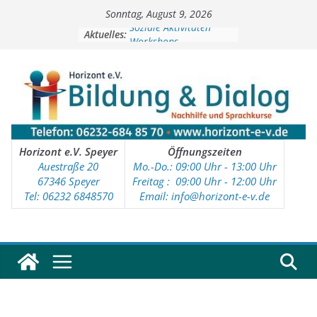
Zum
Sonntag, August 9, 2026
Inhalt
springen
Soziale Aktivitäten
Aktuelles:
Workshops
Kinder- und Jugendtreff
Deutschkurse
Vorschulprojekt
Horizont e.V. Speyer
Öffnungszeiten
Auestraße 20
Mo.-Do.: 09:00 Uhr - 13:00 Uhr
67346 Speyer
Freitag : 09
:00 Uhr - 12:00 Uhr
Tel: 06232 6848570
Email: info@horizont-e-v.de