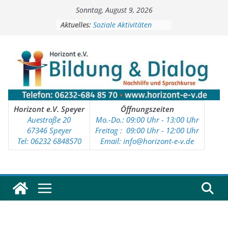
Zum
Sonntag, August 9, 2026
Inhalt
springen
Aktuelles:
Soziale Aktivitäten
Workshops
Kinder- und Jugendtreff
Deutschkurse
Vorschulprojekt
Horizont e.V. Speyer
Öffnungszeiten
Auestraße 20
Mo.-Do.: 09:00 Uhr - 13:00 Uhr
67346 Speyer
Freitag : 09
:00 Uhr - 12:00 Uhr
Tel: 06232 6848570
Email: info@horizont-e-v.de