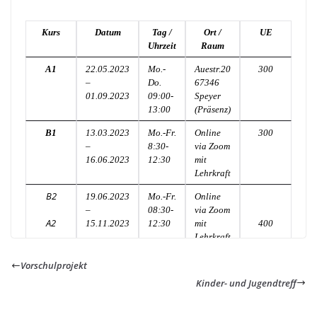
Kurs
Datum
Tag /
Ort /
UE
Uhrzeit
Raum
A1
22.05.2023
Mo.-
Auestr.20
300
–
Do.
67346
01.09.2023
09:00-
Speyer
13:00
(Präsenz)
B1
13.03.2023
Mo.-Fr.
Online
300
–
8:30-
via Zoom
16.06.2023
12:30
mit
Lehrkraft
B2
19.06.2023
Mo.-Fr.
Online
–
08:30-
via Zoom
A2
400
15.11.2023
12:30
mit
Lehrkraft
300
18.09.2023
Mo.-
-
Do.
Auestr.20
Vorschulprojekt
29.12.2023
09:00-
67346
Kinder- und Jugendtreff
13:00
Speyer
(Präsenz)