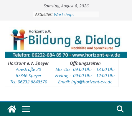
Zum
Samstag, August 8, 2026
Inhalt
Soziale Aktivitäten
springen
Aktuelles:
Workshops
Kinder- und Jugendtreff
Deutschkurse
Vorschulprojekt
Horizont e.V. Speyer
Öffnungszeiten
Auestraße 20
Mo.-Do.: 09:00 Uhr - 13:00 Uhr
67346 Speyer
Freitag : 09
:00 Uhr - 12:00 Uhr
Tel: 06232 6848570
Email: info@horizont-e-v.de