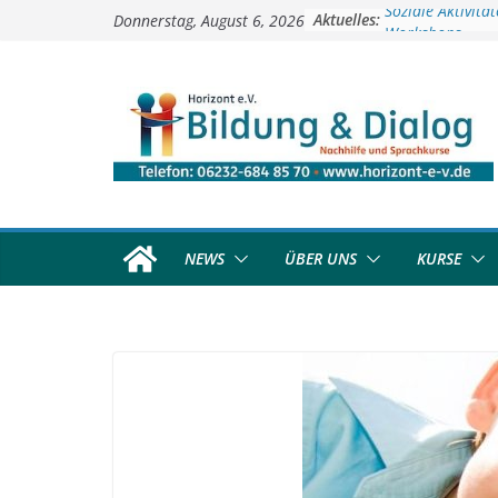
Zum
Aktuelles:
Soziale Aktivitä
Donnerstag, August 6, 2026
Inhalt
Workshops
springen
Kinder- und Juge
Deutschkurse
Vorschulprojekt
NEWS
ÜBER UNS
KURSE