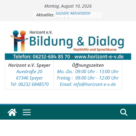
Zum
Montag, August 10, 2026
Inhalt
springen
Soziale Aktivitäten
Aktuelles:
Workshops
Kinder- und Jugendtreff
Deutschkurse
Vorschulprojekt
Horizont e.V. Speyer
Öffnungszeiten
Auestraße 20
Mo.-Do.: 09:00 Uhr - 13:00 Uhr
67346 Speyer
Freitag : 09
:00 Uhr - 12:00 Uhr
Tel: 06232 6848570
Email: info@horizont-e-v.de