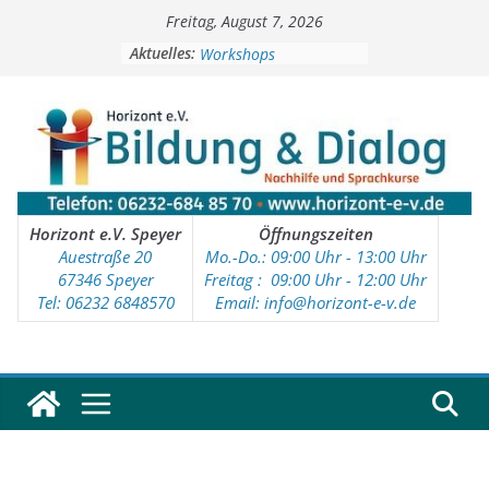
Zum
Freitag, August 7, 2026
Inhalt
Soziale Aktivitäten
springen
Aktuelles:
Workshops
Kinder- und Jugendtreff
Deutschkurse
Vorschulprojekt
Horizont e.V. Speyer
Öffnungszeiten
Auestraße 20
Mo.-Do.: 09:00 Uhr - 13:00 Uhr
67346 Speyer
Freitag : 09
:00 Uhr - 12:00 Uhr
Tel: 06232 6848570
Email: info@horizont-e-v.de