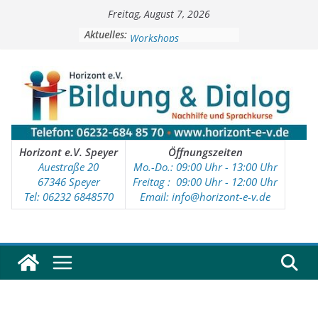
Zum
Freitag, August 7, 2026
Inhalt
Soziale Aktivitäten
springen
Aktuelles:
Workshops
Kinder- und Jugendtreff
Deutschkurse
Vorschulprojekt
Horizont e.V. Speyer
Öffnungszeiten
Auestraße 20
Mo.-Do.: 09:00 Uhr - 13:00 Uhr
67346 Speyer
Freitag : 09
:00 Uhr - 12:00 Uhr
Tel: 06232 6848570
Email: info@horizont-e-v.de