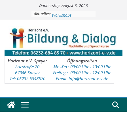
Zum
Donnerstag, August 6, 2026
Inhalt
Soziale Aktivitäten
springen
Aktuelles:
Workshops
Kinder- und Jugendtreff
Deutschkurse
Vorschulprojekt
Horizont e.V. Speyer
Öffnungszeiten
Auestraße 20
Mo.-Do.: 09:00 Uhr - 13:00 Uhr
67346 Speyer
Freitag : 09
:00 Uhr - 12:00 Uhr
Tel: 06232 6848570
Email: info@horizont-e-v.de