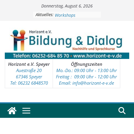
Zum
Donnerstag, August 6, 2026
Inhalt
Soziale Aktivitäten
springen
Aktuelles:
Workshops
Kinder- und Jugendtreff
Deutschkurse
Vorschulprojekt
Horizont e.V. Speyer
Öffnungszeiten
Auestraße 20
Mo.-Do.: 09:00 Uhr - 13:00 Uhr
67346 Speyer
Freitag : 09
:00 Uhr - 12:00 Uhr
Tel: 06232 6848570
Email: info@horizont-e-v.de