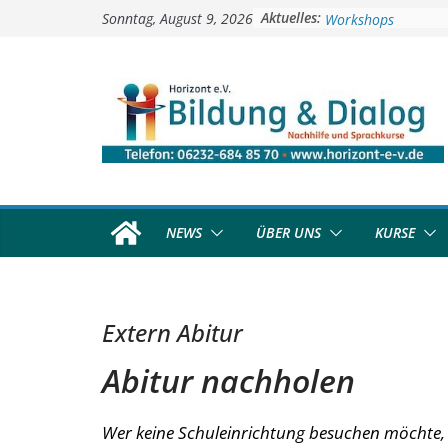
Soziale Aktivitäten
Zum
Aktuelles:
Sonntag, August 9, 2026
Workshops
Inhalt
Kinder- und Jugendt
springen
Deutschkurse
Vorschulprojekt
NEWS
ÜBER UNS
KURSE
Extern Abitur
Abitur nachholen
Wer keine Schuleinrichtung besuchen möchte,