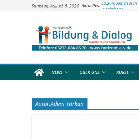
Zum
Aktuelles:
Soziale Aktivitäten
Samstag, August 8, 2026
Inhalt
Workshops
springen
Kinder- und Jugendt
Deutschkurse
Vorschulprojekt
NEWS
ÜBER UNS
KURSE
Autor:
Adem Türkan