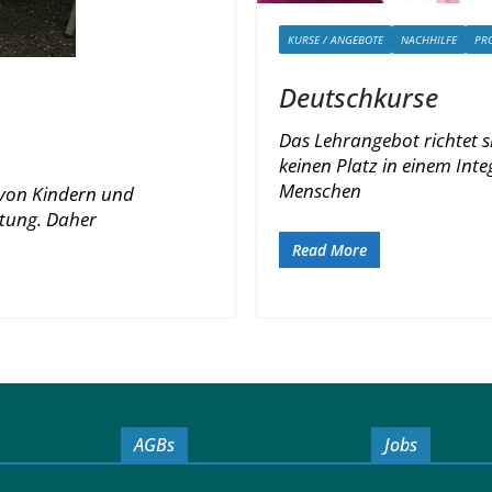
KURSE / ANGEBOTE
NACHHILFE
PR
Deutschkurse
Das Lehrangebot richtet s
keinen Platz in einem Int
Menschen
von Kindern und
utung. Daher
Read More
AGBs
Jobs