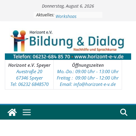
Zum
Donnerstag, August 6, 2026
Inhalt
Soziale Aktivitäten
springen
Aktuelles:
Workshops
Kinder- und Jugendtreff
Deutschkurse
Vorschulprojekt
Horizont e.V. Speyer
Öffnungszeiten
Auestraße 20
Mo.-Do.: 09:00 Uhr - 13:00 Uhr
67346 Speyer
Freitag : 09
:00 Uhr - 12:00 Uhr
Tel: 06232 6848570
Email: info@horizont-e-v.de