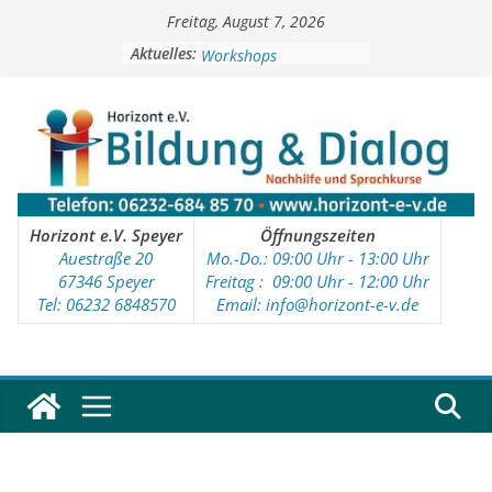
Zum
Freitag, August 7, 2026
Inhalt
Soziale Aktivitäten
springen
Aktuelles:
Workshops
Kinder- und Jugendtreff
Deutschkurse
Vorschulprojekt
Horizont e.V. Speyer
Öffnungszeiten
Auestraße 20
Mo.-Do.: 09:00 Uhr - 13:00 Uhr
67346 Speyer
Freitag : 09
:00 Uhr - 12:00 Uhr
Tel: 06232 6848570
Email: info@horizont-e-v.de