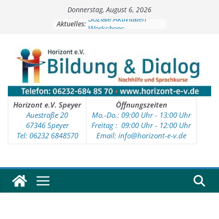
Zum
Donnerstag, August 6, 2026
Inhalt
springen
Aktuelles:
Soziale Aktivitäten
Workshops
Kinder- und Jugendtreff
Deutschkurse
Vorschulprojekt
Horizont e.V. Speyer
Öffnungszeiten
Auestraße 20
Mo.-Do.: 09:00 Uhr - 13:00 Uhr
67346 Speyer
Freitag : 09
:00 Uhr - 12:00 Uhr
Tel: 06232 6848570
Email: info@horizont-e-v.de