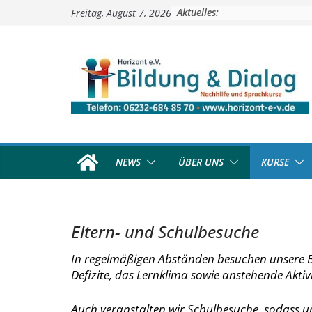
Zum
Aktuelles:
Freitag, August 7, 2026
Inhalt
springen
NEWS
ÜBER UNS
KURSE
Eltern- und Schulbesuche
In regelmäßigen Abständen besuchen unsere Be
Defizite, das Lernklima sowie anstehende Akti
Auch veranstalten wir Schulbesuche, sodass u