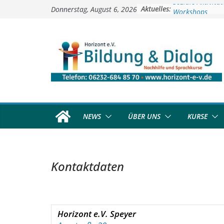
Zum
Soziale Aktivitä
Aktuelles:
Donnerstag, August 6, 2026
Workshops
Inhalt
Kinder- und Juge
springen
Deutschkurse
Vorschulprojekt
NEWS
ÜBER UNS
KURSE
Kontaktdaten
Horizont e.V. Speyer